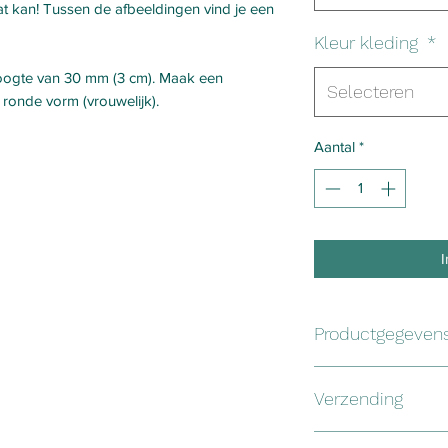
 kan! Tussen de afbeeldingen vind je een
Kleur kleding
*
oogte van 30 mm (3 cm). Maak een
Selecteren
f ronde vorm (vrouwelijk).
Aantal
*
Productgegeven
De houten poppetjes
Verzending
beukenhout en worde
afgeleverd. De patr
Het pakket wordt vo
poppetje getekend e