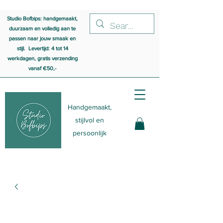
Studio Bofbips: handgemaakt,
duurzaam en volledig aan te
passen naar jouw smaak en
stijl. Levertijd: 4 tot 14
werkdagen, gratis verzending
vanaf €50,-
Handgemaakt,
stijlvol en
persoonlijk
udio Bofbips