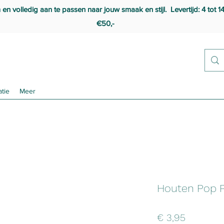
 volledig aan te passen naar jouw smaak en stijl. Levertijd: 4 tot 1
€50,-
atie
Meer
Houten Pop P
Prijs
€ 3,95