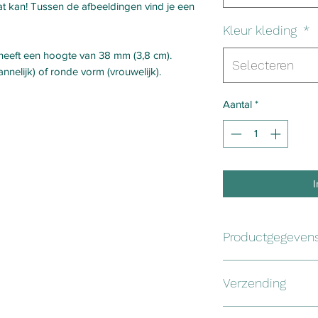
 kan! Tussen de afbeeldingen vind je een
Kleur kleding
*
 heeft een hoogte van 38 mm (3,8 cm).
Selecteren
nelijk) of ronde vorm (vrouwelijk).
Aantal
*
Productgegeven
De houten poppetjes
Verzending
beukenhout en worde
afgeleverd. De patr
Het pakket wordt vo
poppetje getekend e