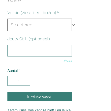
incl.BTW
Versie (zie afbeeldingen)
*
Jouw Stijl: (optioneel)
0/500
Aantal
*
In winkelwagen
Kersthuisjes, wie kent ze niet! Een leuke,