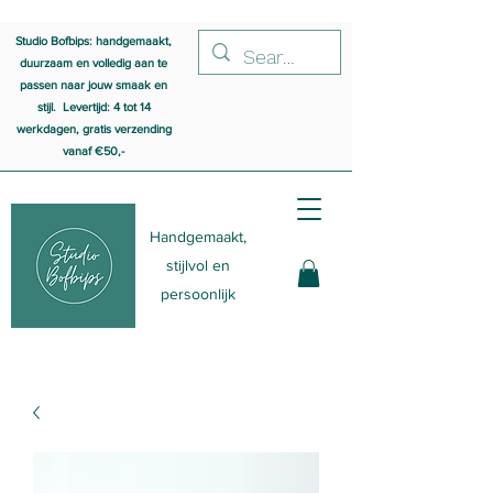
Studio Bofbips: handgemaakt,
duurzaam en volledig aan te
passen naar jouw smaak en
stijl. Levertijd: 4 tot 14
werkdagen, gratis verzending
vanaf €50,-
Handgemaakt,
stijlvol en
persoonlijk
udio Bofbips