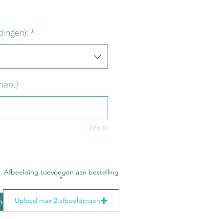
dingen):
*
neel)
0/500
Afbeelding toevoegen aan bestelling
Upload max 2 afbeeldingen
In winkelwagen