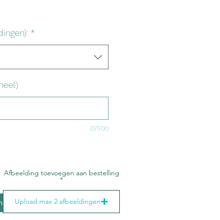
dingen):
*
neel)
0/500
Afbeelding toevoegen aan bestelling
Upload max 2 afbeeldingen
In winkelwagen