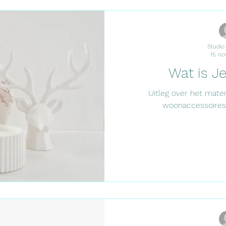
autips
Interieur
Samenwerken
Feestdagen
Studio
15 no
Wat is J
Uitleg over het mater
woonaccessoires