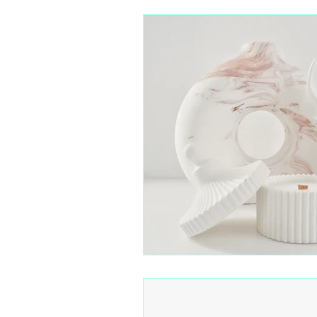
Houten Poppetjes
Cade