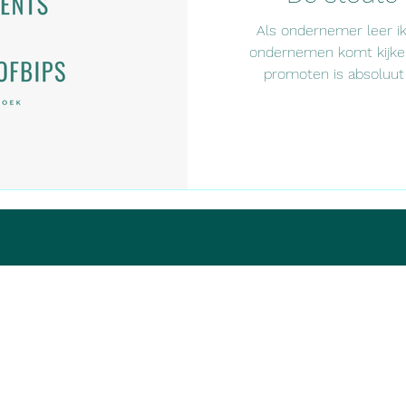
Als ondernemer leer ik 
ondernemen komt kijken
promoten is absoluut n