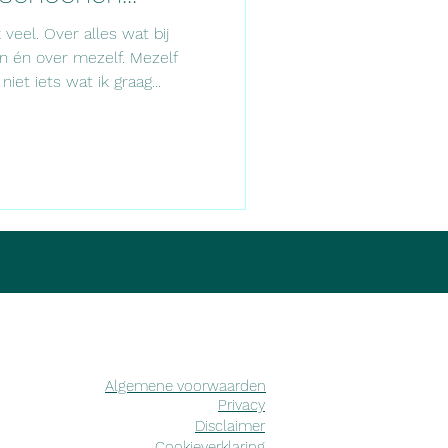
veel. Over alles wat bij
 én over mezelf. Mezelf
iet iets wat ik graag...
Algemene voorwaarden
Privacy
Disclaimer
Cookieverklaring