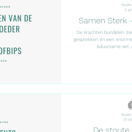
Studio
2 ju
Samen Sterk -
De krachten bundelen. Een
gesprekken én een enorme in
&duurzame set 
Studio
25 ju
De stoute 