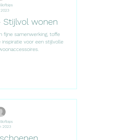
 Bofbips
l 2023
 Stijlvol wonen
 fijne samenwerking, toffe
spiratie voor een stijlvolle
woonaccessoires.
 Bofbips
n 2023
schoenen...