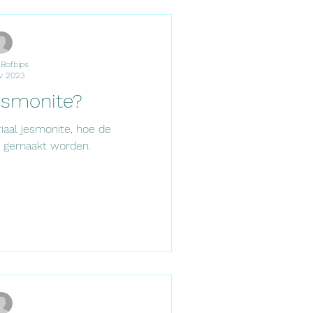
 Bofbips
v 2023
esmonite?
iaal jesmonite, hoe de
 gemaakt worden.